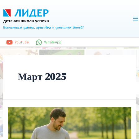
Перейти
к
содержимому
M
M
YouTube
WhatsApp
Март 2025