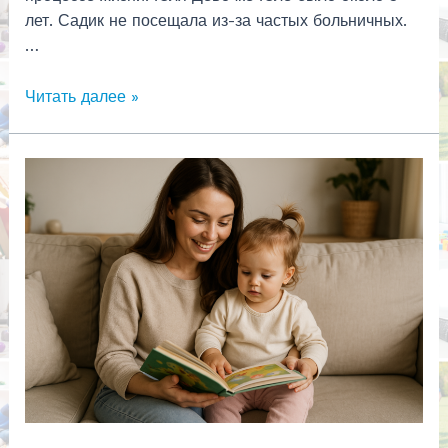
лет. Садик не посещала из-за частых больничных.
…
Проблемы
Читать далее »
с
речью?
Причины.