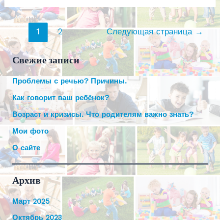
часто
болеет?
Примени
Навигация
1
2
Следующая страница
→
другой
по
подход.
записям
Свежие записи
Проблемы с речью? Причины.
Как говорит ваш ребёнок?
Возраст и кризисы. Что родителям важно знать?
Мои фото
О сайте
Архив
Март 2025
Октябрь 2023