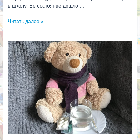
в школу. Её состояние дошло …
Нережимный
Читать далее »
или
режимный
ребёнок.
Что
лучше?