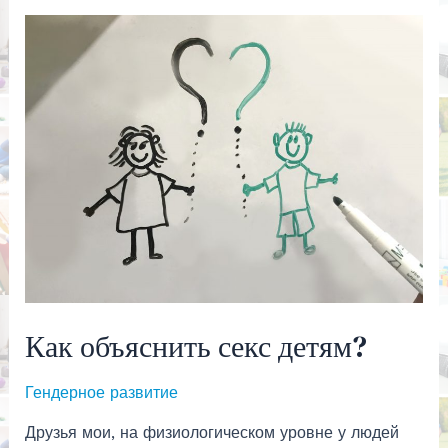
родом
из
детства.
Как объяснить секс детям?
Гендерное развитие
Друзья мои, на физиологическом уровне у людей