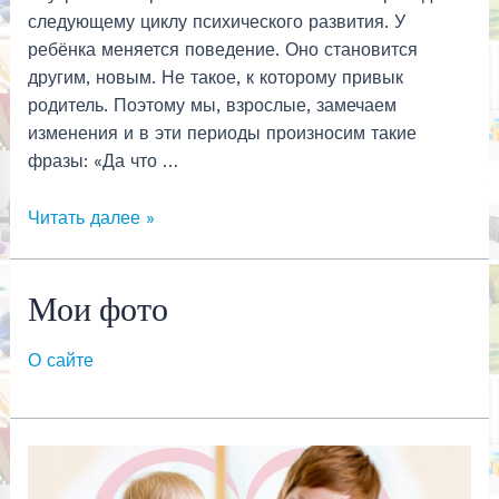
следующему циклу психического развития. У
ребёнка меняется поведение. Оно становится
другим, новым. Не такое, к которому привык
родитель. Поэтому мы, взрослые, замечаем
изменения и в эти периоды произносим такие
фразы: «Да что …
Возраст
Читать далее »
и
кризисы.
Мои фото
Что
родителям
важно
О сайте
знать?